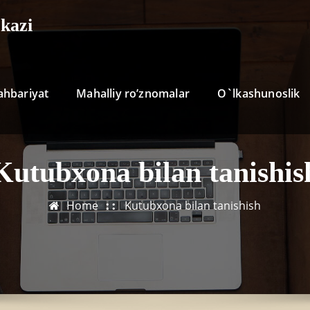
kazi
ahbariyat
Mahalliy ro’znomalar
O`lkashunoslik
Kutubxona bilan tanishis
Home
Kutubxona bilan tanishish