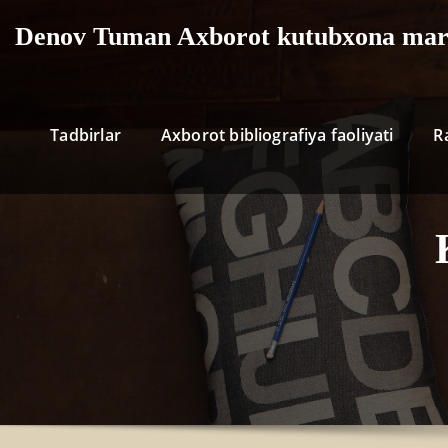
Skip
Denov Tuman Axborot kutubxona mar
to
content
Tadbirlar
Axborot bibliografiya faoliyati
R