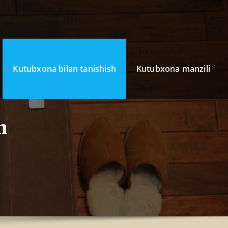
Kutubxona bilan tanishish
Kutubxona manzili
h