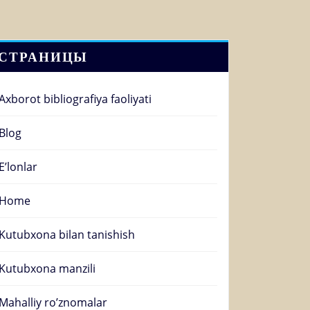
СТРАНИЦЫ
Axborot bibliografiya faoliyati
Blog
E’lonlar
Home
Kutubxona bilan tanishish
Kutubxona manzili
Mahalliy ro’znomalar