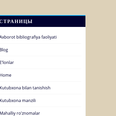
СТРАНИЦЫ
Axborot bibliografiya faoliyati
Blog
E’lonlar
Home
Kutubxona bilan tanishish
Kutubxona manzili
Mahalliy ro’znomalar