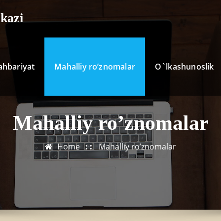
kazi
ahbariyat
Mahalliy ro’znomalar
O`lkashunoslik
Mahalliy ro’znomalar
Home
Mahalliy ro’znomalar