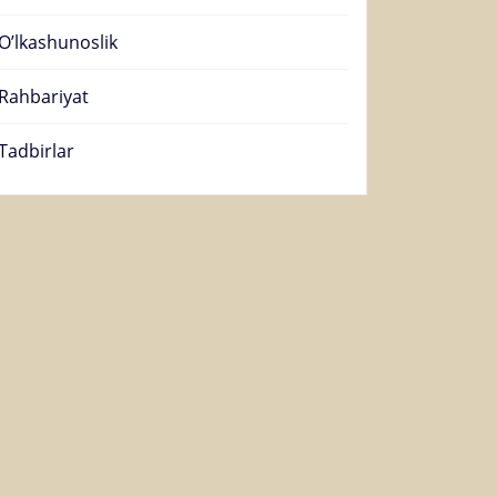
O’lkashunoslik
Rahbariyat
Tadbirlar