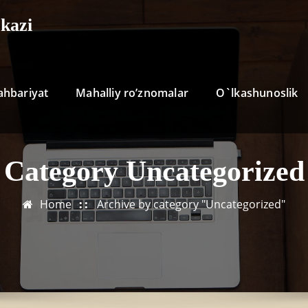
kazi
ahbariyat
Mahalliy ro’znomalar
O`lkashunoslik
Category Uncategorized
Home
Archive by category "Uncategorized"