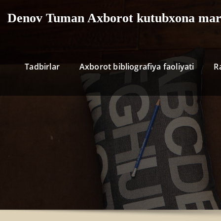
Skip
Denov Tuman Axborot kutubxona mar
to
content
Tadbirlar
Axborot bibliografiya faoliyati
R