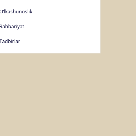
O’lkashunoslik
Rahbariyat
Tadbirlar